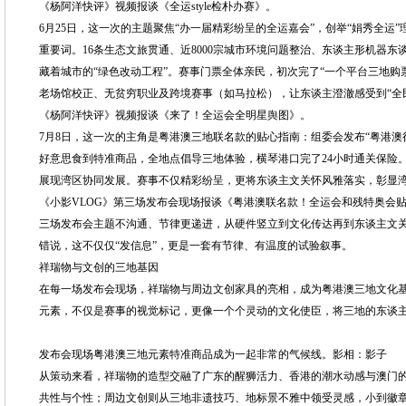
《杨阿洋快评》视频报谈《全运style检朴办赛》。
6月25日，这一次的主题聚焦“办一届精彩纷呈的全运嘉会”，创举“娟秀全运
重要词。16条生态文旅贯通、近8000宗城市环境问题整治、东谈主形机器东
藏着城市的“绿色改动工程”。赛事门票全体亲民，初次完了“一个平台三地购票
老场馆校正、无贫穷职业及跨境赛事（如马拉松），让东谈主澄澈感受到“全
《杨阿洋快评》视频报谈《来了！全运会全明星舆图》。
7月8日，这一次的主角是粤港澳三地联名款的贴心指南：组委会发布“粤港澳
好意思食到特准商品，全地点倡导三地体验，横琴港口完了24小时通关保险
展现湾区协同发展。赛事不仅精彩纷呈，更将东谈主文关怀风雅落实，彰显
《小影VLOG》第三场发布会现场报谈《粤港澳联名款！全运会和残特奥会
三场发布会主题不沟通、节律更递进，从硬件竖立到文化传达再到东谈主文
错说，这不仅仅“发信息”，更是一套有节律、有温度的试验叙事。
祥瑞物与文创的三地基因
在每一场发布会现场，祥瑞物与周边文创家具的亮相，成为粤港澳三地文化
元素，不仅是赛事的视觉标记，更像一个个灵动的文化使臣，将三地的东谈
发布会现场粤港澳三地元素特准商品成为一起非常的气候线。影相：影子
从策动来看，祥瑞物的造型交融了广东的醒狮活力、香港的潮水动感与澳门
共性与个性；周边文创则从三地非遗技巧、地标景不雅中领受灵感，小到徽章