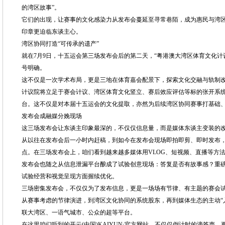
的湾区故事”。
它们的出现，让赛事的文化感染力从发布会蔓延至寻常巷陌，成为惠民与湾
印章更迫临东谈主心。
湾区协同打造“可传承的遗产”
就在7月9日，十五运会第三场发布会后的第二天，“粤港澳大湾区体育文化计
号明确。
这不仅是一次学术布局，更是三地在体育嘉会配景下，探索文化交融与轨制
计议院将立足于赛会计议、湾区体育文化竖立、赛后效应评估等标的张开系统
台。这不仅是对本届十五运会的文化提取，亦然为后续湾区协同赛事打基础
发布会成融媒分娩现场
这三场发布会让东谈主印象最深的，不仅仅信息量，而是媒体东谈主变装的
从以往在发布会后一小时内赶稿，到如今在发布会现场即拍即剪、即时发布
点。在三场发布会上，咱们看到越来越多媒体用VLOG、短视频、直播等方
发布会也随之从信息泄漏平台酿成了试验创意现场：答复是否有故事感？重磅
试验经营和视觉呈现方面握续优化。
三场密集发布会，不仅仅为了发布信息，更是一场场有节律、有主题的赛会
从赛事考虑的节律演进，到湾区文化协同的系统股东，再到媒体生态的主动“
联大湾区、一语气城市、公众的超等平台。
在这里咱们听到的开云(中国)KAIYUN·官方网站，不仅仅倒计时的滴答声