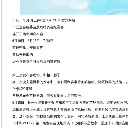
不到一个月 开云(中国)KAIYUN·官方网站
十五运会组委会及残特奥会组委会
连开三场新闻发布会：
6月18日、6月25日、7月8日
节律密集，安排有序
背后开释出的
远不啻是赛事时候邻近的贫穷感
第三次发布会现场。影相：影子
在一次次主题显着的发布中，咱们看到赛事筹备的精细、湾区协同的措施，
“分阶段”开释
三场发布会节律紧密，但各有侧重，层层递进。
6月18日，这一次是数据密度与东谈主文温度并重的首场试验。组委会初次泄
场馆通过校正完成，设有特意无贫穷通谈与轮椅坐席，赛事时候也非常逃避
赛。这不仅是一场数据亮眼的发布，更有一句句动情谈话，让东谈主记着体
《小影VLOG》第一场发布会现场报谈《记着的不是数字，是这十句话的温