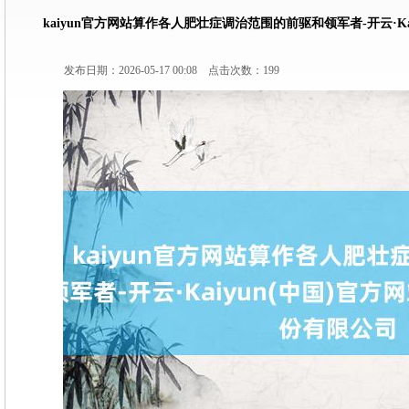
kaiyun官方网站算作各人肥壮症调治范围的前驱和领军者-开云·Ka
发布日期：2026-05-17 00:08 点击次数：199