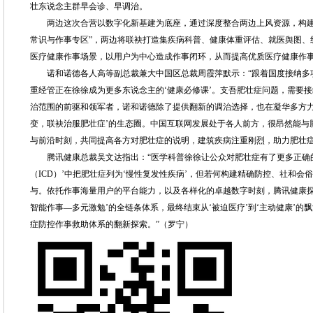
壮东说念主群早会诊、早调治。
两边这次合营以数字化新基建为底座，通过深度整合两边上风资源，构建
常识与作事专区”，两边将联袂打造集疾病科普、健康体重评估、就医舆图、
医疗健康作事场景，以用户为中心造成作事闭环，从而提高优质医疗健康作
诺和诺德各人高等副总裁兼大中国区总裁周霞萍默示：“跟着国度接纳多
重经管正在徐徐成为更多东说念主的‘健康必修课’。支吾肥壮症问题，需要
治范围的前驱和领军者，诺和诺德除了提供翻新的调治选择，也在凝华多方力
变，联袂治服肥壮症’的生态圈。中国互联网发展处于各人前方，很昂然能与
与前沿时刻，共同提高各方对肥壮症的说明，建筑疾病注重刚烈，助力肥壮
腾讯健康总裁吴文达指出：“医学科普徐徐让公众对肥壮症有了更多正确的
（ICD）’中把肥壮症列为‘慢性复发性疾病’，但若何构建精确防控、社和
与。依托作事海量用户的平台能力，以及各样化的卓越数字时刻，腾讯健康探
智能作事—多元激勉’的全链条体系，最终结束从‘被迫医疗’到‘主动健康’
症防控作事救助体系的翻新探索。”（罗宁）